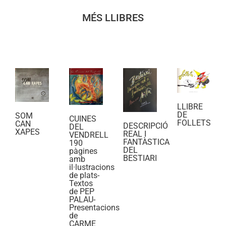
MÉS LLIBRES
LLIBRE
DE
SOM
CUINES
FOLLETS
CAN
DESCRIPCIÓ
DEL
XAPES
REAL I
VENDRELL
FANTÀSTICA
190
DEL
pàgines
BESTIARI
amb
il·lustracions
de plats-
Textos
de PEP
PALAU-
Presentacions
de
CARME