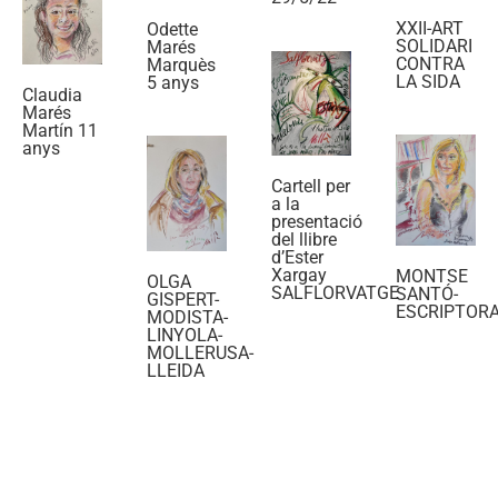
XXII-ART
Odette
SOLIDARI
Marés
CONTRA
Marquès
LA SIDA
5 anys
Claudia
Marés
Martín 11
anys
Cartell per
a la
presentació
del llibre
d’Ester
Xargay
MONTSE
OLGA
SALFLORVATGE
SANTÓ-
GISPERT-
ESCRIPTOR
MODISTA-
LINYOLA-
MOLLERUSA-
LLEIDA