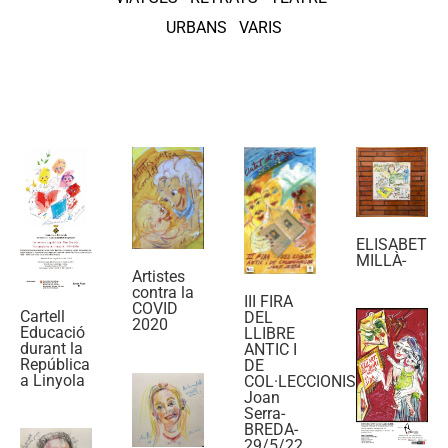
URBANS
VARIS
ELISABET
MILLÀ-
Artistes
contra la
III FIRA
COVID
Cartell
DEL
2020
Educació
LLIBRE
durant la
ANTIC I
República
DE
a Linyola
COL·LECCIONISME,
Joan
Serra-
BREDA-
29/5/22