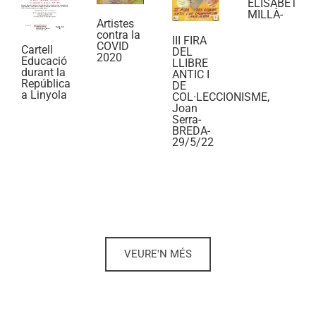
ELISABET
MILLÀ-
Artistes
contra la
III FIRA
COVID
Cartell
DEL
2020
Educació
LLIBRE
durant la
ANTIC I
República
DE
a Linyola
COL·LECCIONISME,
Joan
Serra-
BREDA-
29/5/22
VEURE'N MÉS