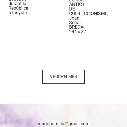
durant la
ANTIC I
República
DE
a Linyola
COL·LECCIONISME,
Joan
Serra-
BREDA-
29/5/22
VEURE'N MÉS
marionamilla@gmail.com