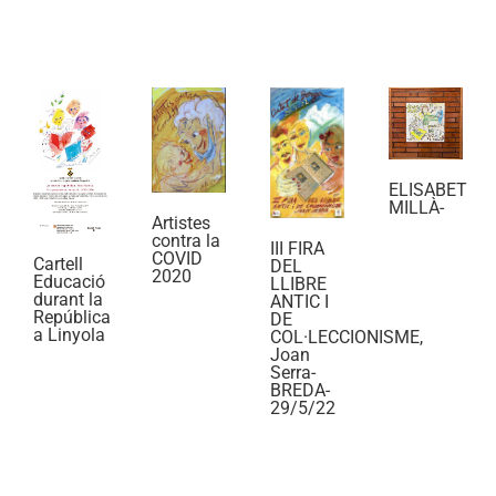
ELISABET
MILLÀ-
Artistes
contra la
III FIRA
COVID
Cartell
DEL
2020
Educació
LLIBRE
durant la
ANTIC I
República
DE
a Linyola
COL·LECCIONISME,
Joan
Serra-
BREDA-
29/5/22