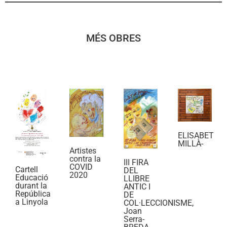
MÉS OBRES
ELISABET
MILLÀ-
Artistes
contra la
III FIRA
COVID
Cartell
DEL
2020
Educació
LLIBRE
durant la
ANTIC I
República
DE
a Linyola
COL·LECCIONISME,
Joan
Serra-