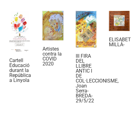
ELISABET
MILLÀ-
Artistes
contra la
III FIRA
COVID
Cartell
DEL
2020
Educació
LLIBRE
durant la
ANTIC I
República
DE
a Linyola
COL·LECCIONISME,
Joan
Serra-
BREDA-
29/5/22