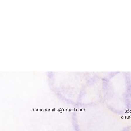
marionamilla@gmail.com
Sóc
d’auto