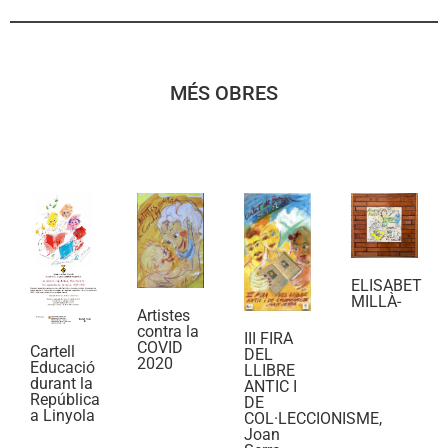
MÉS OBRES
ELISABET
MILLÀ-
Artistes
contra la
III FIRA
COVID
Cartell
DEL
2020
Educació
LLIBRE
durant la
ANTIC I
República
DE
a Linyola
COL·LECCIONISME,
Joan