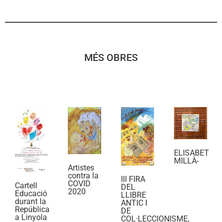
MÉS OBRES
ELISABET
MILLÀ-
Artistes
contra la
III FIRA
COVID
Cartell
DEL
2020
Educació
LLIBRE
durant la
ANTIC I
República
DE
a Linyola
COL·LECCIONISME,