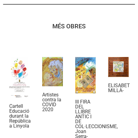
MÉS OBRES
ELISABET
MILLÀ-
Artistes
contra la
III FIRA
COVID
Cartell
DEL
2020
Educació
LLIBRE
durant la
ANTIC I
República
DE
a Linyola
COL·LECCIONISME,
Joan
Serra-