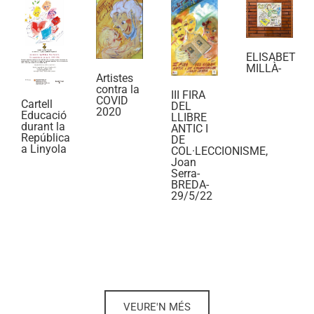
ELISABET
MILLÀ-
Artistes
contra la
III FIRA
COVID
Cartell
DEL
2020
Educació
LLIBRE
durant la
ANTIC I
República
DE
a Linyola
COL·LECCIONISME,
Joan
Serra-
BREDA-
29/5/22
VEURE'N MÉS