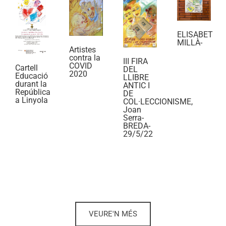
ELISABET
MILLÀ-
Artistes
contra la
III FIRA
COVID
Cartell
DEL
2020
Educació
LLIBRE
durant la
ANTIC I
República
DE
a Linyola
COL·LECCIONISME,
Joan
Serra-
BREDA-
29/5/22
VEURE'N MÉS