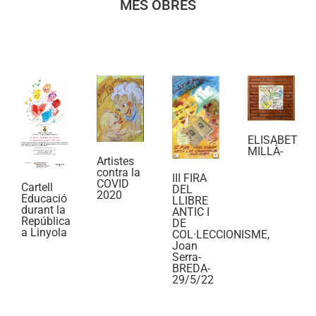
MÉS OBRES
ELISABET
MILLÀ-
Artistes
contra la
III FIRA
COVID
Cartell
DEL
2020
Educació
LLIBRE
durant la
ANTIC I
República
DE
a Linyola
COL·LECCIONISME,
Joan
Serra-
BREDA-
29/5/22