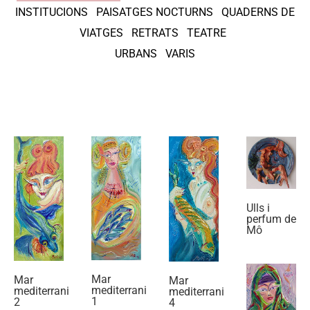
INSTITUCIONS
PAISATGES NOCTURNS
QUADERNS DE
VIATGES
RETRATS
TEATRE
URBANS
VARIS
Ulls i
perfum de
Mô
Mar
Mar
Mar
mediterrani
mediterrani
mediterrani
1
2
4