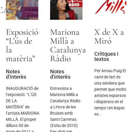
CA
Exposició
Mariona
X de X a
“L’ús de
Millà a
Miró
la
Catalunya
Crítiques i
matèria”
Ràdio
textos
Notes
Notes
Per Arnau Puig El
d'interès
d'interès
camí de lart és
una sendera que
INAUGURACIÓ de
Entrevista a
permet que molts
l’exposició “L’ÚS
Mariona Millà a
artistes esparsos
DE LA
Catalunya Ràdio
i dispersos en el
MATÈRIA” de
a LHora de les
temps i en lespai
l’artista MARIONA
Bruixes amb
es...
MILLÀ. El proper
Santi Carreras.
dilluns 30 de
(Estiu de 2010)
maig de 2011 a
Fes click per