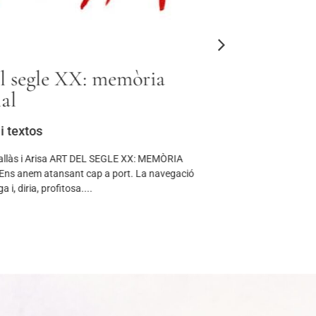
l segle XX: memòria
Signatura 
al
“Viatge pe
Sant Jordi
i textos
Notes d'interès
Pallàs i Arisa ART DEL SEGLE XX: MEMÒRIA
s anem atansant cap a port. La navegació
Benvolguts amics, El 
a i, diria, profitosa....
Mariona Millà, serà 
Barcelona, al matí en