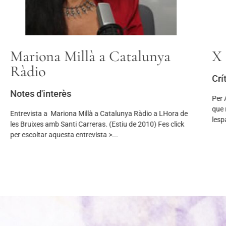
Mariona Millà a Catalunya
X 
Ràdio
Crí
Notes d'interès
Per 
que 
Entrevista a Mariona Millà a Catalunya Ràdio a LHora de
lesp
les Bruixes amb Santi Carreras. (Estiu de 2010) Fes click
per escoltar aquesta entrevista >...