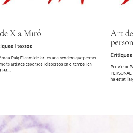
de X a Miró
Art de
person
tiques i textos
Crítiques 
Arnau Puig El camí de lart és una sendera que permet
molts artistes esparsos i dispersos en el temps i en
Per Víctor 
ai es...
PERSONAL En
ha estat llarg