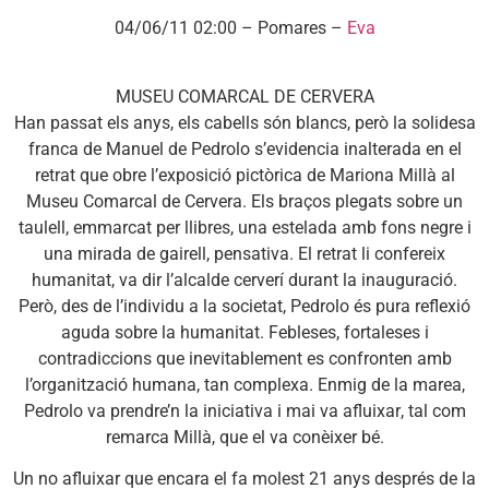
04/06/11 02:00 – Pomares –
Eva
MUSEU COMARCAL DE CERVERA
Han passat els anys, els cabells són blancs, però la solidesa
franca de Manuel de Pedrolo s’evidencia inalterada en el
retrat que obre l’exposició pictòrica de Mariona Millà al
Museu Comarcal de Cervera. Els braços plegats sobre un
taulell, emmarcat per llibres, una estelada amb fons negre i
una mirada de gairell, pensativa. El retrat li confereix
humanitat, va dir l’alcalde cerverí durant la inauguració.
Però, des de l’individu a la societat, Pedrolo és pura reflexió
aguda sobre la humanitat. Febleses, fortaleses i
contradiccions que inevitablement es confronten amb
l’organització humana, tan complexa. Enmig de la marea,
Pedrolo va prendre’n la iniciativa i mai va afluixar, tal com
remarca Millà, que el va conèixer bé.
Un no afluixar que encara el fa molest 21 anys després de la