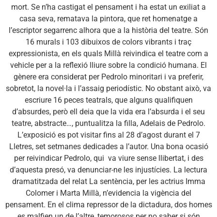
mort. Se n’ha castigat el pensament i ha estat un exiliat a
casa seva, rematava la pintora, que ret homenatge a
l’escriptor segarrenc alhora que a la història del teatre. Són
16 murals i 103 dibuixos de colors vibrants i traç
expressionista, en els quals Millà reivindica el teatre com a
vehicle per a la reflexió lliure sobre la condició humana. El
gènere era considerat per Pedrolo minoritari i va preferir,
sobretot, la novel·la i l’assaig periodístic. No obstant això, va
escriure 16 peces teatrals, que alguns qualifiquen
d’absurdes, però ell deia que la vida era l’absurda i el seu
teatre, abstracte…, puntualitza la filla, Adelais de Pedrolo.
L’exposició es pot visitar fins al 28 d’agost durant el 7
Lletres, set setmanes dedicades a l’autor. Una bona ocasió
per reivindicar Pedrolo, qui  va viure sense llibertat, i des
d’aquesta presó, va denunciar-ne les injustícies. La lectura
dramatitzada del relat La sentència, per les actrius Imma
Colomer i Marta Millà, n’evidencia la vigència del
pensament. En el clima repressor de la dictadura, dos homes
es malfien un de l’altre, temorosos per no saber si són