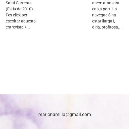
Santi Carreras.
anem atansant
(Estiu de 2010)
cap a port. La
Fes click per
navegació ha
escoltar aquesta
estat llarga i,
entrevista >...
diria, profitosa....
marionamilla@gmail.com