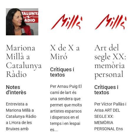
Mariona
X de X a
Art del
Millà a
Miró
segle XX:
Catalunya
memòria
Crítiques i
Ràdio
personal
textos
Notes
Per Arnau Puig El
Crítiques i
d'interès
textos
camí de lart és
una sendera que
Entrevista a
Per Víctor Pallàs i
permet que molts
Mariona Millà a
Arisa ART DEL
artistes esparsos
Catalunya Ràdio
SEGLE XX:
i dispersos en el
a LHora de les
MEMÒRIA
temps i en lespai
Bruixes amb
PERSONAL Ens
es...