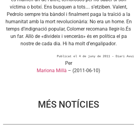
víctima o botxí. Ens busquen a tots…. s’etziben. Valent,
Pedrolo sempre tria bàndol i finalment paga la traïció a la
humanitat amb la mort revolucionària: No era un home. En
temps d’indignació popular, Colomer recomana llegir-lo.És
un far. Allò de «divideix i venceràs» és en política el pa
nostre de cada dia. Hi ha molt d’engalipador.
Publicat el 4 de juny de 2011 – Diari Avui
Per
Mariona Millà
– (2011-06-10)
MÉS NOTÍCIES